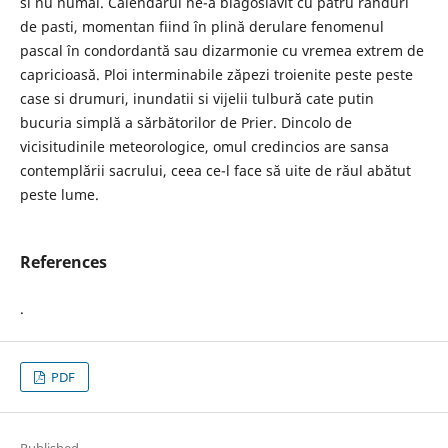
si nu numai. Calendarul ne-a blagoslăvit cu patru randuri
de pasti, momentan fiind în plină derulare fenomenul
pascal în condordantă sau dizarmonie cu vremea extrem de
capricioasă. Ploi interminabile zăpezi troienite peste peste
case si drumuri, inundatii si vijelii tulbură cate putin
bucuria simplă a sărbătorilor de Prier. Dincolo de
vicisitudinile meteorologice, omul credincios are sansa
contemplării sacrului, ceea ce-l face să uite de răul abătut
peste lume.
References
.
PDF